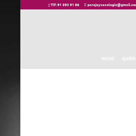
Tlf: 91 593 91 86
parejaysexologia@gmail.c
INICIO
QUIÉN
CONTACTO