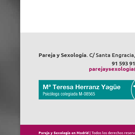
Pareja y Sexología
. C/ Santa Engraci
91 593 91
parejaysexologi
Pareja y Sexología en Madrid
| Todos los derechos reserv