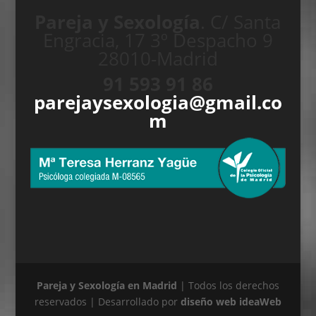
Pareja y Sexología
. C/ Santa
Engracia, 17 3º Despacho 9
28010-Madrid
91 593 91 86
parejaysexologia@gmail.co
m
Pareja y Sexología en Madrid
| Todos los derechos
reservados | Desarrollado por
diseño web ideaWeb