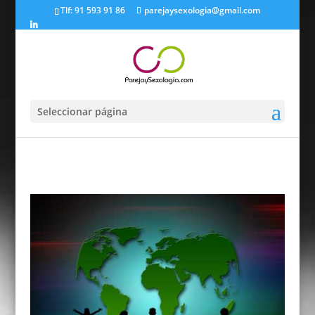
Tlf: 91 593 91 86
parejaysexologia@gmail.com
Seleccionar página
Adaptación