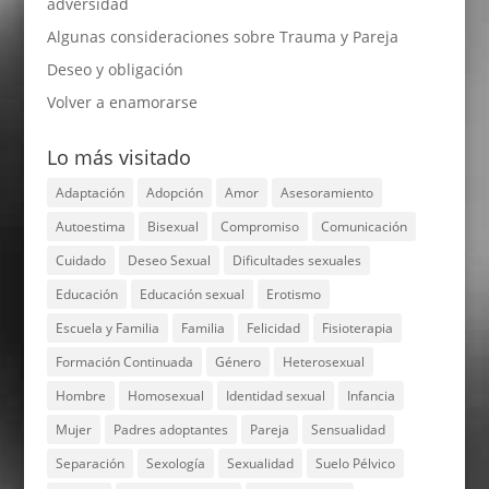
adversidad
Algunas consideraciones sobre Trauma y Pareja
Deseo y obligación
Volver a enamorarse
Lo más visitado
Adaptación
Adopción
Amor
Asesoramiento
Autoestima
Bisexual
Compromiso
Comunicación
Cuidado
Deseo Sexual
Dificultades sexuales
Educación
Educación sexual
Erotismo
Escuela y Familia
Familia
Felicidad
Fisioterapia
Formación Continuada
Género
Heterosexual
Hombre
Homosexual
Identidad sexual
Infancia
Mujer
Padres adoptantes
Pareja
Sensualidad
Separación
Sexología
Sexualidad
Suelo Pélvico